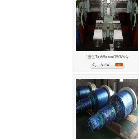
1열연 Top&Bottom ORG Ass'y