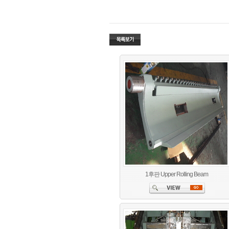
1후판 Upper Rolling Beam