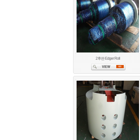
2후판 Edger Roll