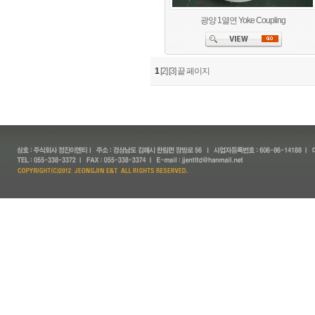
광양 1열연 Yoke Coupling
1
[2]
[3]
끝 페이지