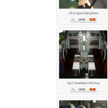
1후판 Upper Rolling Beam
1열연 Top&Bottom ORG Ass'y